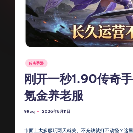
私
服
发
布
网
Posted
传奇手游
_
in
刚开一秒1.90传奇手
传
氪金养老服
奇
S
99cq
2026年5月11日
Posted
F
by
-
市面上太多服玩两天就关、不充钱就打不动怪？这里