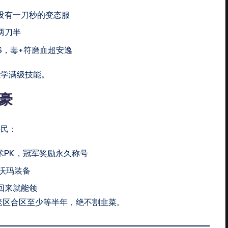
没有一刀秒的变态服
两刀半
S，毒+符磨血超安逸
能学满级技能。
豪
平民：
术PK，冠军奖励永久称号
沃玛装备
回来就能领
老区合区至少等半年，绝不割韭菜。