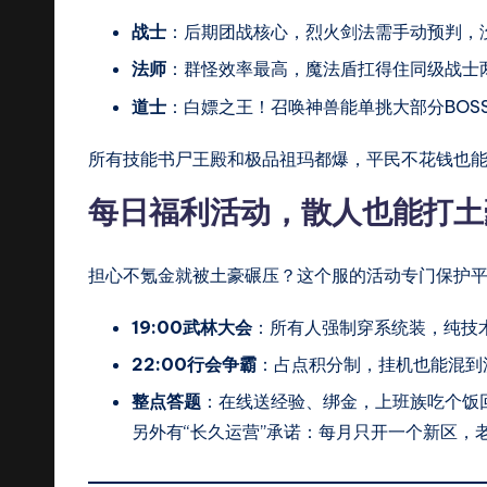
战士
：后期团战核心，烈火剑法需手动预判，
法师
：群怪效率最高，魔法盾扛得住同级战士
道士
：白嫖之王！召唤神兽能单挑大部分BOS
所有技能书尸王殿和极品祖玛都爆，平民不花钱也
每日福利活动，散人也能打土
担心不氪金就被土豪碾压？这个服的活动专门保护
19:00武林大会
：所有人强制穿系统装，纯技
22:00行会争霸
：占点积分制，挂机也能混到
整点答题
：在线送经验、绑金，上班族吃个饭
另外有“长久运营”承诺：每月只开一个新区，