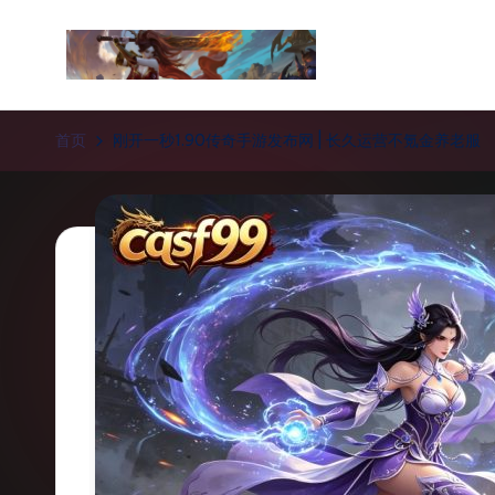
Skip
to
新
content
开
首页
刚开一秒1.90传奇手游发布网 | 长久运营不氪金养老服
传
奇
私
服
_
传
奇