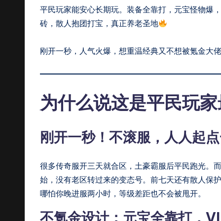
平民玩家能安心长期玩。装备全靠打，元宝怪物爆，
找
砖，散人抱团打宝，真正养老圣地
私
刚开一秒，人气火爆，想重温经典又不想被氪金大
服
上
为什么说这是平民玩家最
c
q
刚开一秒！不滚服，人人起点
sf
9
很多传奇服开三天就合区，土豪霸服后平民跑光。
9
始，没有老区转过来的变态号。前七天还有散人保护
哪怕你晚进服两小时，等级差距也不会被甩开。
不氪金设计：元宝全靠打，VI