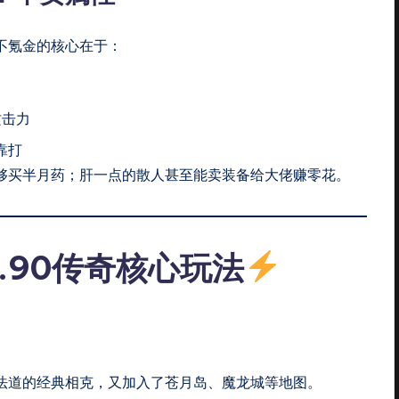
。不氪金的核心在于：
攻击力
靠打
够买半月药；肝一点的散人甚至能卖装备给大佬赚零花。
.90传奇核心玩法
了战法道的经典相克，又加入了苍月岛、魔龙城等地图。