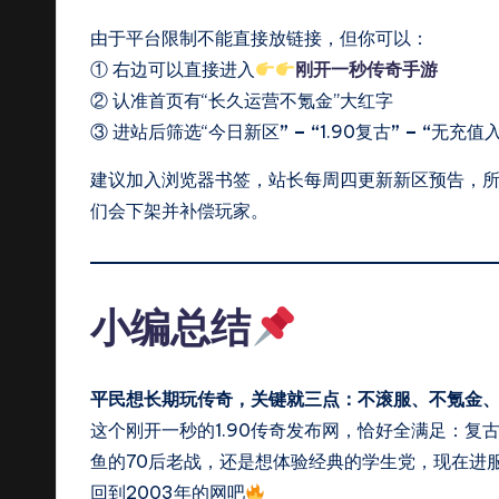
由于平台限制不能直接放链接，但你可以：
① 右边可以直接进入
刚开一秒传奇手游
② 认准首页有“长久运营不氪金”大红字
③ 进站后筛选“今日新区
” – “
1.90复古
” – “
无充值
建议加入浏览器书签，站长每周四更新新区预告，所
们会下架并补偿玩家。
小编总结
平民想长期玩传奇，关键就三点：不滚服、不氪金
这个刚开一秒的1.90传奇发布网，恰好全满足：复
鱼的70后老战，还是想体验经典的学生党，现在进
回到2003年的网吧