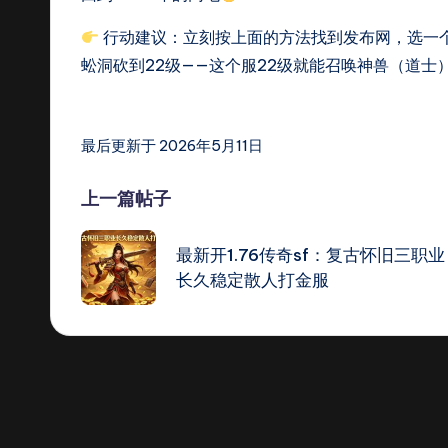
行动建议：立刻按上面的方法找到发布网，选一个
蚣洞砍到22级——这个服22级就能召唤神兽（道
最后更新于 2026年5月11日
Post
上一篇帖子
navigation
最新开1.76传奇sf：复古怀旧三职业
长久稳定散人打金服