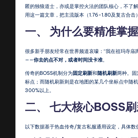
匿的独狼道士，亦或是掌控火法的团队核心，不了解
找
用这一篇文章，把主流版本（1.76-1.80及复古合
私
一、 为什么要精准掌握
服
上
很多新手朋友经常在世界频道哀嚎：“我在祖玛寺庙
——
你去的点不对，或者时间没卡准
。
c
传奇的BOSS机制分为
固定刷新
和
随机刷新
两种。固
q
标点；而随机刷新则是在地图的某几个坐标点中随
sf
300%以上。
9
二、 七大核心BOSS
9
以下数据基于热血传奇/复古私服通用设定，具体数