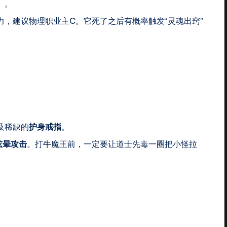
）。
力，建议物理职业主C。它死了之后有概率触发“灵魂出窍”
及稀缺的
护身戒指
。
眩晕攻击
。打牛魔王前，一定要让道士先毒一圈把小怪拉