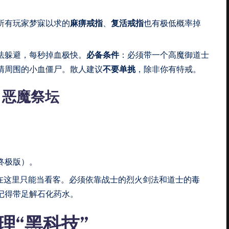
所有玩家梦寐以求的
麻痹戒指
、
复活戒指
也有极低概率掉
法躲避，每秒掉血极快。
必备条件
：必须带一个高魔御道士
清周围的小血僵尸。散人建议
不要单挑
，除非你有特戒。
/ 恶魔祭坛
终极版）。
在这里只能当看客。必须依靠战士的烈火剑法和道士的毒
记得带足解石化药水。
理“黑科技”