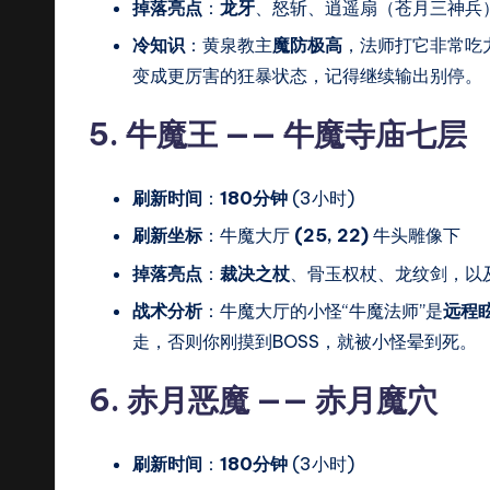
掉落亮点
：
龙牙
、怒斩、逍遥扇（苍月三神兵
冷知识
：黄泉教主
魔防极高
，法师打它非常吃
变成更厉害的狂暴状态，记得继续输出别停。
5. 牛魔王 —— 牛魔寺庙七层
刷新时间
：
180分钟
(3小时)
刷新坐标
：牛魔大厅
(25, 22)
牛头雕像下
掉落亮点
：
裁决之杖
、骨玉权杖、龙纹剑，以
战术分析
：牛魔大厅的小怪“牛魔法师”是
远程
走，否则你刚摸到BOSS，就被小怪晕到死。
6. 赤月恶魔 —— 赤月魔穴
刷新时间
：
180分钟
(3小时)