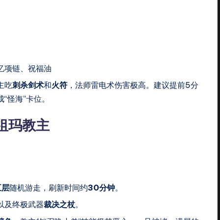
忆项链、祝福油
主吃
刺杀剑术
和
火符
，法师雷电术伤害极高。建议提前5分
“怪海”卡位。
与祖玛教主
五层
随机游走，刷新时间约
30分钟
。
以及终极武器
裁决之杖
。