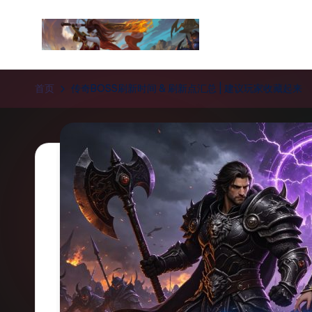
Skip
to
新
content
开
首页
传奇BOSS刷新时间 & 刷新点汇总 | 建议玩家收藏起来
传
奇
私
服
_
传
奇