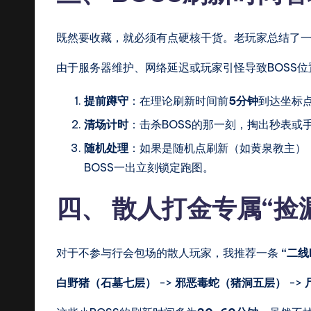
既然要收藏，就必须有点硬核干货。老玩家总结了
由于服务器维护、网络延迟或玩家引怪导致BOSS位
提前蹲守
：在理论刷新时间前
5分钟
到达坐标
清场计时
：击杀BOSS的那一刻，掏出秒表或
随机处理
：如果是随机点刷新（如黄泉教主）
BOSS一出立刻锁定跑图。
四、 散人打金专属“捡
对于不参与行会包场的散人玩家，我推荐一条
“二线
白野猪（石墓七层）
->
邪恶毒蛇（猪洞五层）
->