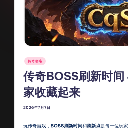
私
服
发
布
网
Posted
传奇攻略
_
in
传奇BOSS刷新时间 
传
家收藏起来
奇
S
2026年7月7日
F
-
玩传奇游戏，
BOSS刷新时间
和
刷新点
是每一位玩家