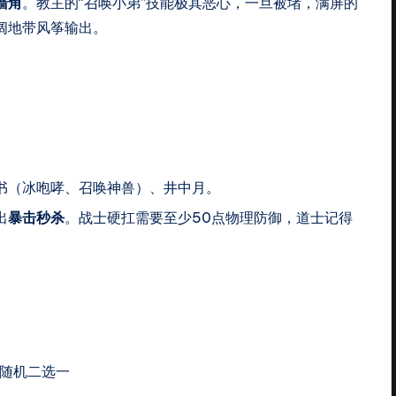
墙角
。教主的“召唤小弟”技能极其恶心，一旦被堵，满屏的
阔地带风筝输出。
书（冰咆哮、召唤神兽）、井中月。
出
暴击秒杀
。战士硬扛需要至少50点物理防御，道士记得
随机二选一