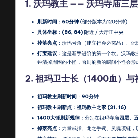
1. 沃玛教主 —— 沃玛寺庙三层
刷新时间
：
60分钟
(部分版本为120分钟)
具体坐标
：
(86, 84)
附近 / 大厅正中央
掉落亮点
：沃玛号角（建立行会必需品）、记
打宝建议
：这是新手进阶的第一个坎。沃玛教
钟清掉周围的小怪，否则刷新的瞬间小怪会形成
2. 祖玛卫士长（1400血）
祖玛教主刷新时间
：
90分钟
祖玛教主刷新点
：
祖玛教主之家 (31, 16)
1400大锤刷新规律
：分别在祖玛寺庙
四层、
掉落亮点
：力量戒指、龙之手镯、灵魂项链，