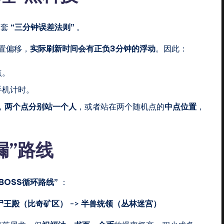
一套
“三分钟误差法则”
。
置偏移，
实际刷新时间会有正负3分钟的浮动
。因此：
点。
手机计时。
，
两个点分别站一个人
，或者站在两个随机点的
中点位置
，
漏”路线
BOSS循环路线”
：
尸王殿（比奇矿区）
->
半兽统领（丛林迷宫）