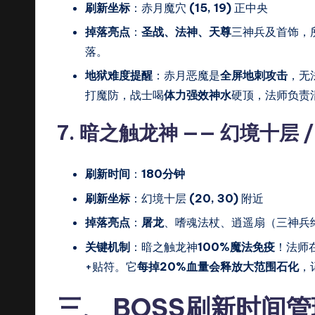
刷新坐标
：赤月魔穴
(15, 19)
正中央
掉落亮点
：
圣战、法神、天尊
三神兵及首饰，
落。
地狱难度提醒
：赤月恶魔是
全屏地刺攻击
，无
打魔防，战士喝
体力强效神水
硬顶，法师负责
7. 暗之触龙神 —— 幻境十层 
刷新时间
：
180分钟
刷新坐标
：幻境十层
(20, 30)
附近
掉落亮点
：
屠龙
、嗜魂法杖、逍遥扇（三神兵
关键机制
：暗之触龙神
100%魔法免疫
！法师
+贴符。它
每掉20%血量会释放大范围石化
，
三、 BOSS刷新时间管