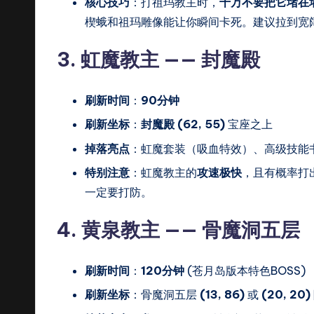
核心技巧
：打祖玛教主时，
千万不要把它堵在
楔蛾和祖玛雕像能让你瞬间卡死。建议拉到宽
3. 虹魔教主 —— 封魔殿
刷新时间
：
90分钟
刷新坐标
：
封魔殿 (62, 55)
宝座之上
掉落亮点
：虹魔套装（吸血特效）、高级技能
特别注意
：虹魔教主的
攻速极快
，且有概率打
一定要打防。
4. 黄泉教主 —— 骨魔洞五层
刷新时间
：
120分钟
(苍月岛版本特色BOSS)
刷新坐标
：骨魔洞五层
(13, 86)
或
(20, 20)