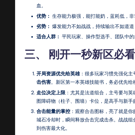
血。
优势：
生存能力极强，能打能奶，蓝耗低，非
劣势：
爆发能力不如战战，持续输出不如道道
适合人群：
平民玩家、操作型选手、团队中的
三、 刚开一秒新区必
开局资源优先给英雄
：很多玩家习惯先强化主
击伤害
。新区第一本英雄技能书，务必优先给
走位决定上限
：尤其是法道组合，主号要与英
图障碍物（柱子、围墙）卡位，是高手与新手
合击能量的掌控
：观察合击图标，亮了就是你
城石冷却时，瞬间释放合击完成击杀。战战组合
到伤害最大化。