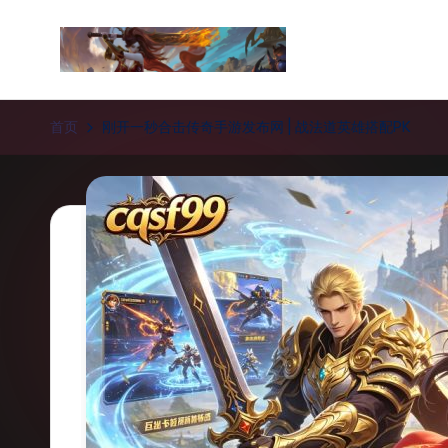
Skip
to
新
content
开
首页
刚开一秒合击传奇手游发布网 | 战法道英雄搭配PK
传
奇
私
服
_
传
奇