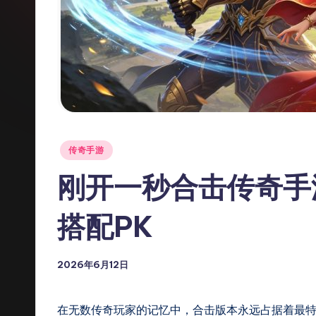
私
服
发
布
网
Posted
传奇手游
_
in
刚开一秒合击传奇手游
传
搭配PK
奇
S
2026年6月12日
F
-
在无数传奇玩家的记忆中，合击版本永远占据着最