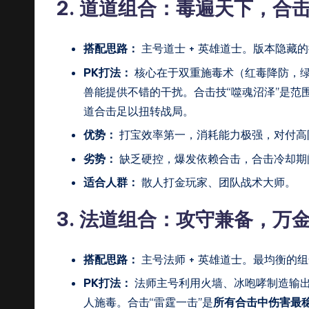
2. 道道组合：毒遍天下，合
搭配思路：
主号道士 + 英雄道士。版本隐藏
PK打法：
核心在于双重施毒术（红毒降防，
兽能提供不错的干扰。合击技“噬魂沼泽”是
道合击足以扭转战局。
优势：
打宝效率第一，消耗能力极强，对付高
劣势：
缺乏硬控，爆发依赖合击，合击冷却期
适合人群：
散人打金玩家、团队战术大师。
3. 法道组合：攻守兼备，万
搭配思路：
主号法师 + 英雄道士。最均衡的
PK打法：
法师主号利用火墙、冰咆哮制造输
人施毒。合击“雷霆一击”是
所有合击中伤害最