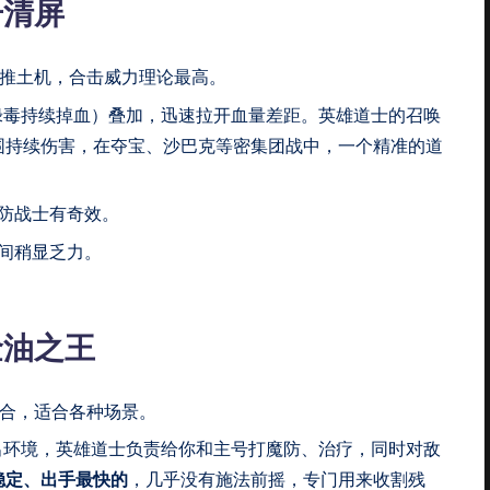
击清屏
的推土机，合击威力理论最高。
绿毒持续掉血）叠加，迅速拉开血量差距。英雄道士的召唤
范围持续伤害，在夺宝、沙巴克等密集团战中，一个精准的道
防战士有奇效。
间稍显乏力。
金油之王
组合，适合各种场景。
出环境，英雄道士负责给你和主号打魔防、治疗，同时对敌
稳定、出手最快的
，几乎没有施法前摇，专门用来收割残