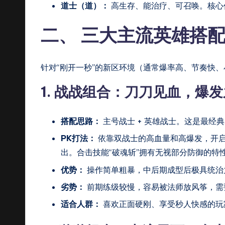
道士（道）：
高生存、能治疗、可召唤。核心
二、 三大主流英雄搭配
针对“刚开一秒”的新区环境（通常爆率高、节奏快
1. 战战组合：刀刀见血，爆
搭配思路：
主号战士 + 英雄战士。这是最经
PK打法：
依靠双战士的高血量和高爆发，开
出。合击技能“破魂斩”拥有无视部分防御的特
优势：
操作简单粗暴，中后期成型后极具统治
劣势：
前期练级较慢，容易被法师放风筝，需
适合人群：
喜欢正面硬刚、享受秒人快感的玩