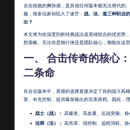
合击技能的爽快感，是其他任何版本都无法替代的
找
服，很多玩家却陷入了迷茫：
战、法、道三种职业的
私
出？
服
本文将为你深度剖析经典战法道英雄组合的优劣势，
胜策略。无论你是独行侠还是团队核心，都能在这
上
一、 合击传奇的核心
c
二条命
q
sf
在合击版本中，英雄的选择直接决定了你的战斗风格
9
害、补充控制、提供爆发输出的完美搭档。因此，
9
战士（战）：
高爆发、高血量、近战突脸。核
法师（法）：
高伤害、强控制、远程消耗。核