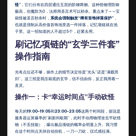
怪”
，它们分布在四层通往五层的阶梯两侧。这种怪物理防御
极高，但魔防为0，法师用圣言术可以秒杀。重点来了——宝
箱怪被圣言秒杀时，
系统会强制触发“稀有首饰掉落保护”
，
也就是强制从高价值首饰池里选一件掉落，记忆项链就在池
子里。这一招知道的人不超过5个，赶紧去用。
刷记忆项链的“玄学三件套”
操作指南
光有点位还不够，操作上的细节决定你是“光头”还是“满载而
归”。这三招是我压箱底的玄学，信不信由你，反正我用着一
直灵。
操作一：卡“幸运时间点”手动砍怪
每天的
19:00-19:05
和
23:00-23:05
这两个时间段，据说是
服务器运算爆率的“刷新间歇期”，此时手动用物理攻击平砍怪
物（不丢技能），爆出极品项链的概率会明显上升。我习惯
在这个时间点关掉自动挂机，一刀一刀砍，仪式感拉满。