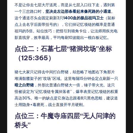
不是让你去七层大厅送死，而是从七层入口往下走，遇到第
一个三岔路口时，
坚决走左边那条看起来像死路的小通道
。
这个通道尽头会固定刷新3只
1400血的极品祖玛卫士
（鼠标
点上去名字后面带括号的），它们掉记忆项链的概率是普通
祖玛的5倍。站位技巧：把怪引到墙角卡位，让法师用疾光电
影直线穿，效率最高，平均每刷10波能出一根白板记忆。
点位二：石墓七层“猪洞坟场”坐标
（125:365）
猪七大家只记得去中间打白野猪，却忽略了地图右下角那片
堆满骷髅架子的“坟场”区域。这里每隔15分钟会定点刷新一只
暗之白野猪
，外形比普通白野猪大一倍，锤子带火光。这只
怪被设定为“记忆项链专属掉落者”，爆率表里记忆项链的权重
高达30%。唯一的缺点是它身边总跟着8只黑色恶蛆，建议道
士用隐身+毒磨死，战士直接开半月硬刚。
点位三：牛魔寺庙四层“无人问津的
桥头”