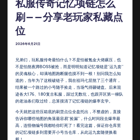
发
私服传奇记忆项链怎么
布
刷——分享老玩家私藏点
网
位
_
传
2026年6月21日
奇
兄弟们，玩私服传奇最怕什么？不是怕被氪金大佬碾压，也
S
不是怕熬夜蹲BOSS被抢，而是明明知道记忆项链是“运九套”
F
的灵魂核心，却满地图跑断腿也摸不到一根！别问我怎么知
道的，当年为了这根破链子，我在祖玛七层熬了三个通宵，
-
结果被一个路过的小号随手捡走，当场气得砸键盘。后来混
找
迹各大1.76、1.80复古私服，踩过无数坑，也跟开区第一梯队
的老油条们取过经，总算摸清了记忆项链的爆率玄学。
私
今天就把这些压箱底的刷货点位全盘托出，不整虚的，直接
服
告诉你哪些地图的角落最容易“捡漏”，什么时间段去爆率最
上
高，连怪物编号我都给你盯死了！看完这篇，保证你仓库里
的记忆项链多到需要开小号当仓库，从此运九套随便换着
c
戴！