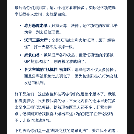
最后给你们排排雷，这几个地方看着怪多，实际记忆项链爆
率低得令人发指，去就是白给。
赤月恶魔老巢
：只掉天尊、法神，记忆项链的权重几乎
为零，别去送修理费。
沃玛三层大厅
：全是沃玛战士和火焰沃玛，属于“经验
怪”，打一天都不见得掉一根。
奴隶山谷
：虽然盛产各种极品，但记忆项链的掉落被
GM刻意移除了，别再被老攻略骗了。
各大主城的“脱机挂”密集区
：那些地方不仅人多抢怪，
而且爆率被系统动态调低了，因为检测到挂机行为会触
发惩罚机制。
好了兄弟们，这些点位和技巧够你们吃透整个版本了。我敢
拍着胸脯说，只要按我说的做，三天之内你的仓库里必定多
出至少三根记忆项链。趁着现在区里人还不多，赶紧去蹲
点，记得回来给我报喜！爆出幸运+2的别忘了在评论区晒
图，让我也沾沾喜气。
下期再给你们盘一盘“裁决之杖的隐藏刷法”，关注我不迷路，