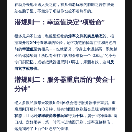
在动身去地图送人头之前，有几句老玩家的肺腑之言你得先
刻在脑子里，不然爆了项链你也捡不着热乎的。
潜规则一：幸运值决定“项链命”
很多兄弟不知道，私服里怪物的
爆率文件其实是动态的
。根
据我开过GM号查爆率的经验，记忆项链的掉落往往和角色当
前的
幸运值
呈负相关——也就是说，你身上幸运越高，系统越
不给你掉项链！所以专业打宝队都会准备一个“0幸运”的小号
专门刷记忆，或者把武器诅咒到+1再去，亲测有效，这叫
反
向玄学献祭流
。
潜规则二：服务器重启后的“黄金十
分钟”
绝大多数私服每天凌晨5点到6点会进行服务器维护重启。重
启后刚开服的前10分钟，所有地图怪物刷新会呈现“瞬间满屏”
状态，且此时
爆率表尚未被玩家行为干扰
，属于“纯净爆率”窗
口期。定好闹钟，第一时间冲进地图开刷，爆率直接翻倍，
这是我蹲了上百个区总结的铁律。