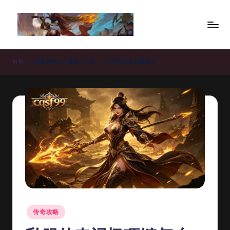
Skip
to
新
content
开
首页
私服传奇记忆项链怎么刷——分享老玩家私藏点位
传
奇
私
服
_
传
奇
私
Posted
服
传奇攻略
in