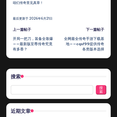
咱们传奇里见真章！
最后更新于 2026年6月21日
Post
上一篇帖子
下一篇帖子
开局一把刀，装备全靠爆
全网最全传奇手游下载基
navigation
——最新版至尊传奇究竟
地——cqsf99提供传奇
有多香？
各类版本选择
搜索
搜
索
近期文章