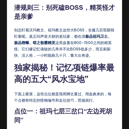
潜规则三：别死磕BOSS，精英怪才
是亲爹
别总盯着沃玛教主、祖玛教主这些大BOSS，全服几百双眼睛
盯着呢。真正闷声发大财的老玩家，都在清
极品祖玛卫士、
极品楔蛾、暗之骷髅精灵
这类血量在800-1500之间的精英
怪。它们爆记忆项链的几率并不比BOSS低多少，而且刷新
快、没人抢，一小时能刷几十只，量大出奇迹。
独家揭秘！记忆项链爆率最
高的五大“风水宝地”
下面上硬菜，这些点位都是我用脚丈量过、用血换来的，每
个点都有特定的怪物编号和走位技巧，照做就行。
点位一：祖玛七层三岔口“左边死胡
同”