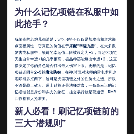
q
为什么记忆项链在私服中如
sf
此抢手？
9
9
玩传奇的老炮儿都清楚，记忆项链不仅仅是加攻击和道术那
点面板属性，它真正的价值在于
搭配“幸运九套”
。在大多数
复古类私服中，项链的幸运值上限被设定为+2，而记忆项链
天生自带幸运+1的几率极高，极品种还能爆出幸运+2，这直
接决定了你的角色能否打出最大伤害上限。更狠的是，记忆
项链还附带
2-5的魔法防御
，在PK时面对法师的雷电术和冰
咆哮能多扛两下，这可是虎齿项链之外的性价比之选。所以
不管是战士砍人、道士贴符还是法师对轰，一条高幸运的记
忆项链就是身份和实力的象征，挂交易行就是硬通货，RMB
回收都有人抢着要。
新人必看！刷记忆项链前的
三大“潜规则”