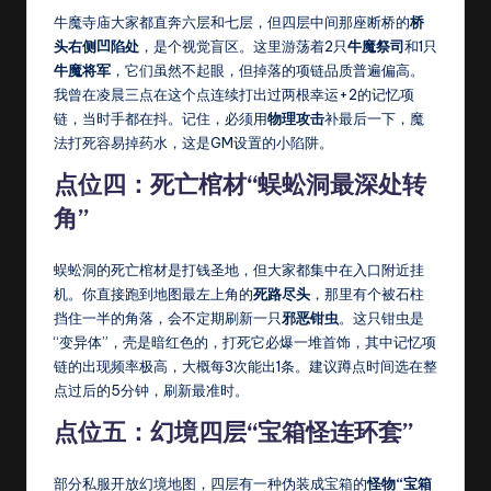
牛魔寺庙大家都直奔六层和七层，但四层中间那座断桥的
桥
头右侧凹陷处
，是个视觉盲区。这里游荡着2只
牛魔祭司
和1只
牛魔将军
，它们虽然不起眼，但掉落的项链品质普遍偏高。
我曾在凌晨三点在这个点连续打出过两根幸运+2的记忆项
链，当时手都在抖。记住，必须用
物理攻击
补最后一下，魔
法打死容易掉药水，这是GM设置的小陷阱。
点位四：死亡棺材“蜈蚣洞最深处转
角”
蜈蚣洞的死亡棺材是打钱圣地，但大家都集中在入口附近挂
机。你直接跑到地图最左上角的
死路尽头
，那里有个被石柱
挡住一半的角落，会不定期刷新一只
邪恶钳虫
。这只钳虫是
“变异体”，壳是暗红色的，打死它必爆一堆首饰，其中记忆项
链的出现频率极高，大概每3次能出1条。建议蹲点时间选在整
点过后的5分钟，刷新最准时。
点位五：幻境四层“宝箱怪连环套”
部分私服开放幻境地图，四层有一种伪装成宝箱的
怪物“宝箱