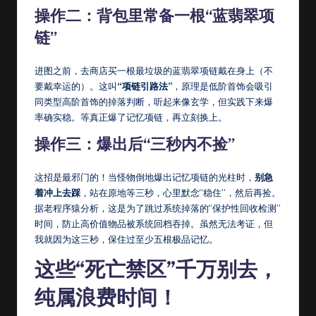
操作二：背包里常备一根“蓝翡翠项
链”
进图之前，去商店买一根最垃圾的蓝翡翠项链戴在身上（不
要戴幸运的）。这叫
“项链引路法”
，原理是低阶首饰会吸引
同类型高阶首饰的掉落判断，听起来像玄学，但实践下来爆
率确实稳。等真正爆了记忆项链，再立刻换上。
操作三：爆出后“三秒内不捡”
这招是最邪门的！当怪物倒地爆出记忆项链的光柱时，
别急
着冲上去踩
，站在原地等三秒，心里默念“稳住”，然后再捡。
据老程序猿分析，这是为了跳过系统掉落的“保护性回收检测”
时间，防止高价值物品被系统回档吞掉。虽然无法考证，但
我就因为这三秒，保住过至少五根极品记忆。
这些“死亡禁区”千万别去，
纯属浪费时间！