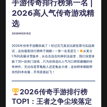
发
手游传奇排行榜第一名 |
布
2026高人气传奇游戏精
网
选
_
传
2026年5月16日
奇
2026年传奇手游圈杀疯了！经过百万真实玩家投票与实战测
S
试，这份最新排行榜终于揭晓——第一名竟是它！
从复古
F
1.76到高爆冰雪版本，从合击连击到单职业超变，我们深度体
验了30+款热门游戏，只为你筛选出人气与口碑双爆棚的传
-
奇神作。无论你是零氪散人还是氪金大佬，这份榜单都能帮
找
你找到本命服，开局直接起飞！
私
服
2026传奇手游排行榜
上
TOP1：王者之争尘埃落定
c