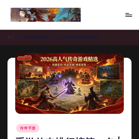
Skip
to
新
content
开
首页
手游传奇排行榜第一名 | 2026高人气传奇游戏精选
传
奇
私
服
_
传
奇
私
Posted
服
传奇手游
in