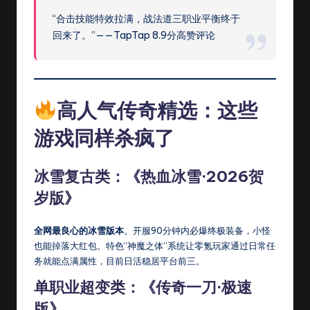
“合击技能特效拉满，战法道三职业平衡终于
回来了。”——TapTap 8.9分高赞评论
高人气传奇精选：这些
游戏同样杀疯了
冰雪复古类：《热血冰雪·2026贺
岁版》
全网最良心的冰雪版本
。开服90分钟内必爆终极装备，小怪
也能掉落大红包。特色“神魔之体”系统让零氪玩家通过日常任
务就能点满属性，目前日活稳居平台前三。
单职业超变类：《传奇一刀·极速
版》