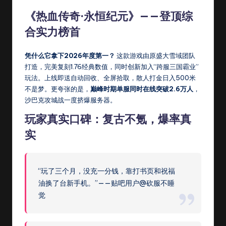
q
《热血传奇·永恒纪元》——登顶综
sf
合实力榜首
9
9
凭什么它拿下2026年度第一？
这款游戏由原盛大雪域团队
打造，完美复刻1.76经典数值，同时创新加入“跨服三国霸业”
玩法。上线即送自动回收、全屏拾取，散人打金日入500米
不是梦。更夸张的是，
巅峰时期单服同时在线突破2.6万人
，
沙巴克攻城战一度挤爆服务器。
玩家真实口碑：复古不氪，爆率真
实
“玩了三个月，没充一分钱，靠打书页和祝福
油换了台新手机。”——贴吧用户@砍服不睡
觉