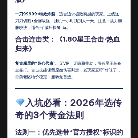
一刀99999+特效炸裂
，适合追求极致爽感的玩家。上线送
刀刀切割+全屏吸怪，挂机一小时顶别人一天。注意：战力膨
胀较快，适合当“减压快餐”玩。
合击连击类：《1.80星王合击·热血
归来》
复古服里的“良心代表”
。无VIP、无隐藏赞助，所有星王装备
全靠打。合击技能保留原始伤害判定，老玩家直呼“对味了”。
目前老区物价稳定，搬砖党首选。
入坑必看：2026年选传
奇的3个黄金法则
法则一：优先选带“官方授权”标识的